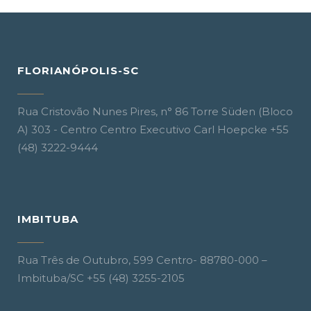
FLORIANÓPOLIS-SC
Rua Cristovão Nunes Pires, n° 86 Torre Süden (Bloco
A) 303 - Centro Centro Executivo Carl Hoepcke +55
(48) 3222-9444
IMBITUBA
Rua Três de Outubro, 599 Centro- 88780-000 –
Imbituba/SC +55 (48) 3255-2105