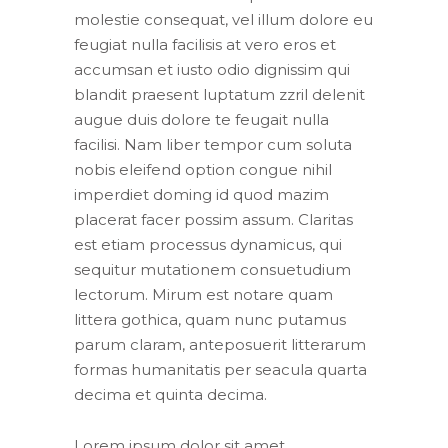
molestie consequat, vel illum dolore eu
feugiat nulla facilisis at vero eros et
accumsan et iusto odio dignissim qui
blandit praesent luptatum zzril delenit
augue duis dolore te feugait nulla
facilisi. Nam liber tempor cum soluta
nobis eleifend option congue nihil
imperdiet doming id quod mazim
placerat facer possim assum. Claritas
est etiam processus dynamicus, qui
sequitur mutationem consuetudium
lectorum. Mirum est notare quam
littera gothica, quam nunc putamus
parum claram, anteposuerit litterarum
formas humanitatis per seacula quarta
decima et quinta decima.
Lorem ipsum dolor sit amet,