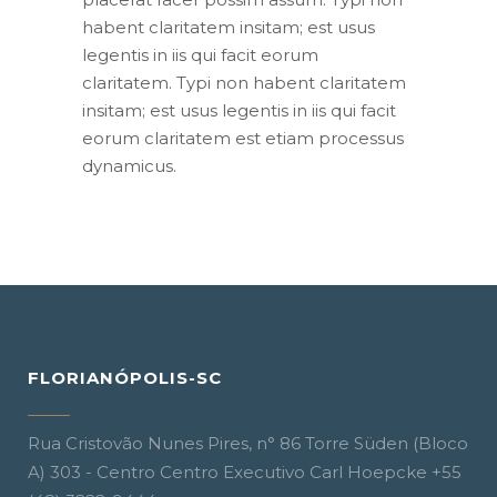
habent claritatem insitam; est usus
legentis in iis qui facit eorum
claritatem. Typi non habent claritatem
insitam; est usus legentis in iis qui facit
eorum claritatem est etiam processus
dynamicus.
FLORIANÓPOLIS-SC
Rua Cristovão Nunes Pires, n° 86 Torre Süden (Bloco
A) 303 - Centro Centro Executivo Carl Hoepcke +55