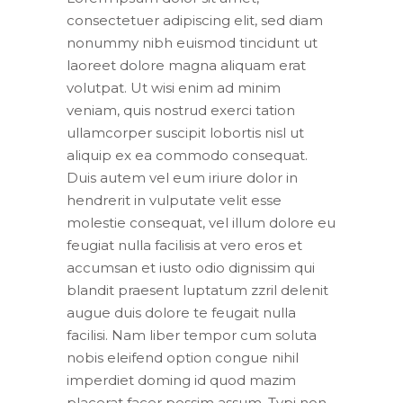
consectetuer adipiscing elit, sed diam
nonummy nibh euismod tincidunt ut
laoreet dolore magna aliquam erat
volutpat. Ut wisi enim ad minim
veniam, quis nostrud exerci tation
ullamcorper suscipit lobortis nisl ut
aliquip ex ea commodo consequat.
Duis autem vel eum iriure dolor in
hendrerit in vulputate velit esse
molestie consequat, vel illum dolore eu
feugiat nulla facilisis at vero eros et
accumsan et iusto odio dignissim qui
blandit praesent luptatum zzril delenit
augue duis dolore te feugait nulla
facilisi. Nam liber tempor cum soluta
nobis eleifend option congue nihil
imperdiet doming id quod mazim
placerat facer possim assum. Typi non