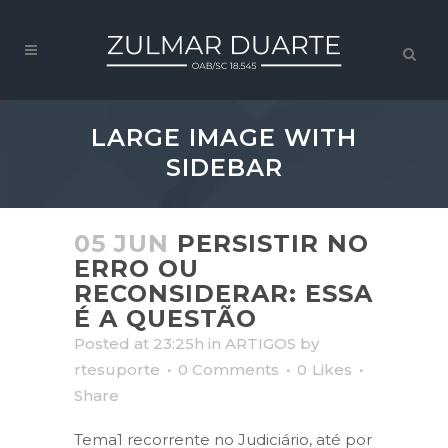
LARGE IMAGE WITH
SIDEBAR
05 JUN
PERSISTIR NO
ERRO OU
RECONSIDERAR: ESSA
É A QUESTÃO
Posted at 23:25h
in
ARTIGOS
by
rtesuporte
0 Comments
0
Likes
Share
Tema1 recorrente no Judiciário, até por