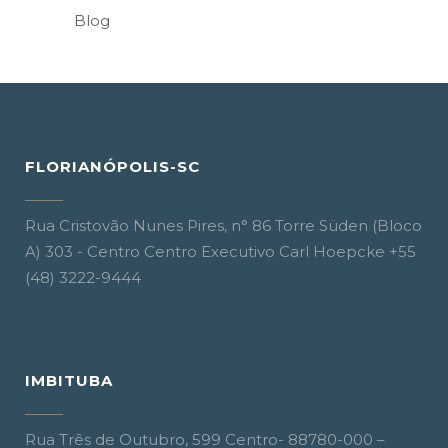
Blog
FLORIANÓPOLIS-SC
Rua Cristovão Nunes Pires, n° 86 Torre Süden (Bloco
A) 303 - Centro Centro Executivo Carl Hoepcke +55
(48) 3222-9444
IMBITUBA
Rua Três de Outubro, 599 Centro- 88780-000 –