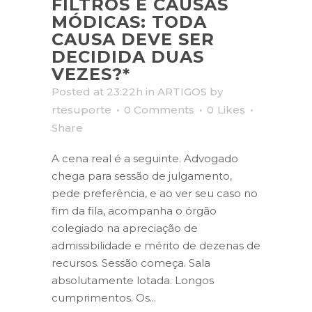
FILTROS E CAUSAS
MÓDICAS: TODA
CAUSA DEVE SER
DECIDIDA DUAS
VEZES?*
Posted at 23:22h
in
ARTIGOS
by
rtesuporte
0 Comments
0
Likes
Share
A cena real é a seguinte. Advogado
chega para sessão de julgamento,
pede preferência, e ao ver seu caso no
fim da fila, acompanha o órgão
colegiado na apreciação de
admissibilidade e mérito de dezenas de
recursos. Sessão começa. Sala
absolutamente lotada. Longos
cumprimentos. Os...