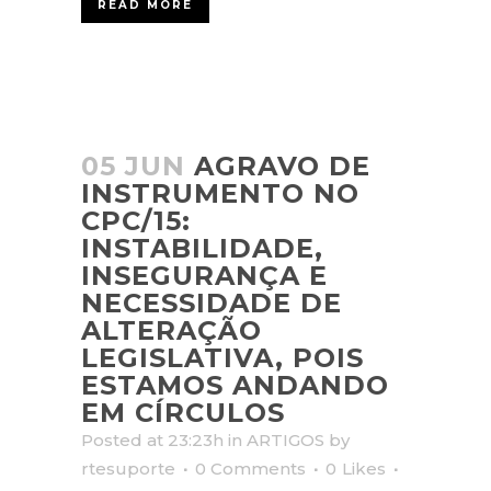
READ MORE
05 JUN
AGRAVO DE
INSTRUMENTO NO
CPC/15:
INSTABILIDADE,
INSEGURANÇA E
NECESSIDADE DE
ALTERAÇÃO
LEGISLATIVA, POIS
ESTAMOS ANDANDO
EM CÍRCULOS
Posted at 23:23h
in
ARTIGOS
by
rtesuporte
0 Comments
0
Likes