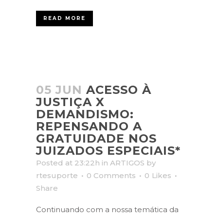
READ MORE
05 JUN
ACESSO À
JUSTIÇA X
DEMANDISMO:
REPENSANDO A
GRATUIDADE NOS
JUIZADOS ESPECIAIS*
Posted at 23:22h
in
ARTIGOS
by
rtesuporte
0 Comments
0
Likes
Share
Continuando com a nossa temática da