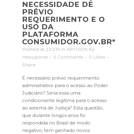
NECESSIDADE DE
PRÉVIO
REQUERIMENTO E O
USO DA
PLATAFORMA
CONSUMIDOR.GOV.BR*
Posted at 23:21h
in
ARTIGOS
by
rtesuporte
0 Comments
0
Likes
Share
É necessário prévio requerimento
administrativo para o acesso ao Poder
Judiciário? Seria essa uma
condicionante legítima para o acesso
ao sistema de Justiça? Esta questão,
que durante longos anos foi
respondida no Brasil de modo
negativo, tem ganhado novos