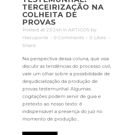
TERCEIRIZAÇÃO NA
COLHEITA DE
PROVAS
Posted at 23:24h
in
ARTIGOS
by
rtesuporte
0 Comments
0
Likes
Share
Na perspectiva dessa coluna, que visa
discutir as tendências do processo civil,
vale um olhar sobre a possibilidade de
desjudicialização da produção de
provas testemunhal. Algumas
cogitações podem servir de guia e
pretexto ao nosso texto: é
indispensável a presença do juiz no
momento de produção...